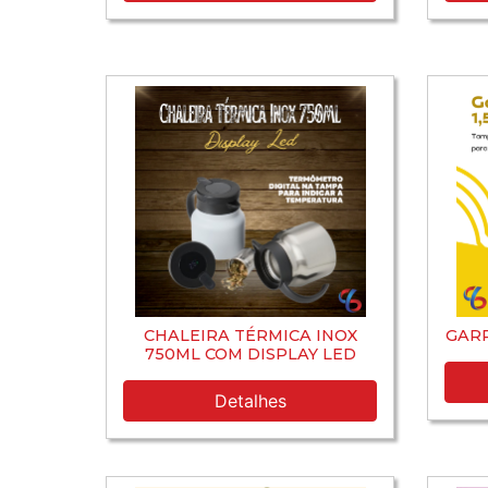
CHALEIRA TÉRMICA INOX
GARR
750ML COM DISPLAY LED
Detalhes