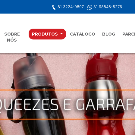
81 3224-9897
81 98846-5276
SOBRE
PRODUTOS
CATÁLOGO
BLOG
PARC
NÓS