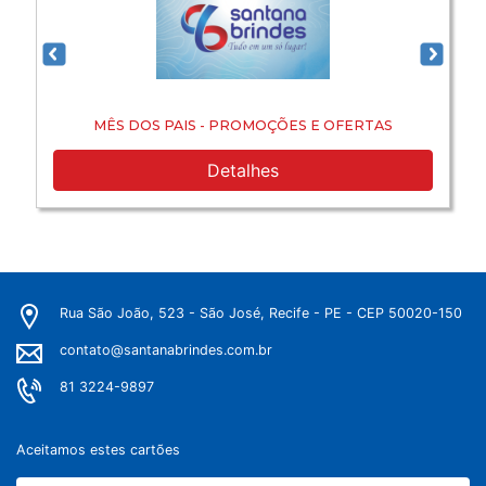
MÊS DOS PAIS - PROMOÇÕES E OFERTAS
Detalhes
Rua São João, 523 - São José, Recife - PE - CEP 50020-150
contato@santanabrindes.com.br
81 3224-9897
Aceitamos estes cartões