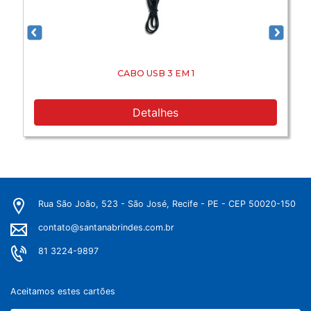
CABO USB 3 EM 1
Detalhes
Rua São João, 523 - São José, Recife - PE - CEP 50020-150
contato@santanabrindes.com.br
81 3224-9897
Aceitamos estes cartões