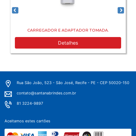
CARREGADOR E ADAPTADOR TOMADA.
Detalhes
Rua São João, 523 - São José, Recife - PE - CEP 50020-150
contato@santanabrindes.com.br
81 3224-9897
Aceitamos estes cartões